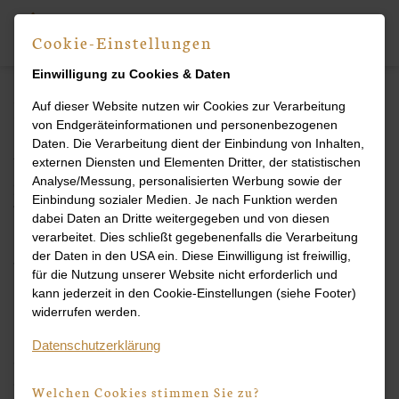
Cookie-Einstellungen
Einwilligung zu Cookies & Daten
Impressum
Auf dieser Website nutzen wir Cookies zur Verarbeitung
von Endgeräteinformationen und personenbezogenen
Daten. Die Verarbeitung dient der Einbindung von Inhalten,
Angaben gemäß § 5 TMG:
externen Diensten und Elementen Dritter, der statistischen
Analyse/Messung, personalisierten Werbung sowie der
Zahnarztpraxis Dr. Kalker Dr. König GbR
Einbindung sozialer Medien. Je nach Funktion werden
Werderstrasse 4
dabei Daten an Dritte weitergegeben und von diesen
88046 Friedrichshafen
verarbeitet. Dies schließt gegebenenfalls die Verarbeitung
der Daten in den USA ein. Diese Einwilligung ist freiwillig,
Vertreten durch
für die Nutzung unserer Website nicht erforderlich und
Dr. Andreas König
kann jederzeit in den Cookie-Einstellungen (siehe Footer)
Dr. Thomas Kalker
widerrufen werden.
Kontakt
Datenschutzerklärung
Telefon: 0754125816
Telefax: 0754133778
Welchen Cookies stimmen Sie zu?