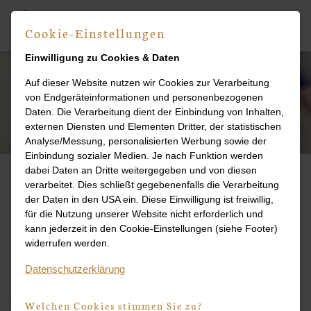
Cookie-Einstellungen
Einwilligung zu Cookies & Daten
Auf dieser Website nutzen wir Cookies zur Verarbeitung
von Endgeräteinformationen und personenbezogenen
Daten. Die Verarbeitung dient der Einbindung von Inhalten,
externen Diensten und Elementen Dritter, der statistischen
Analyse/Messung, personalisierten Werbung sowie der
Einbindung sozialer Medien. Je nach Funktion werden
dabei Daten an Dritte weitergegeben und von diesen
Zahnarzt für Ravensburg
verarbeitet. Dies schließt gegebenenfalls die Verarbeitung
der Daten in den USA ein. Diese Einwilligung ist freiwillig,
für die Nutzung unserer Website nicht erforderlich und
Ihr Partner für gesunde Zähne am Bodensee
kann jederzeit in den Cookie-Einstellungen (siehe Footer)
widerrufen werden.
Suchen Sie einen kompetenten Zahnarzt für
Ravensburg? Unsere Praxis Dr. Kalker und Dr. König am
Datenschutzerklärung
Bodensee bietet eine
umfassende zahnmedizinische
Versorgung
und
modernste Behandlungsmethoden
.
Welchen Cookies stimmen Sie zu?